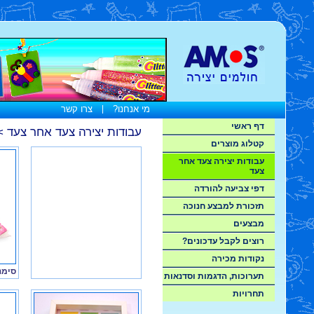
מי אנחנו?
|
צרו קשר
דף ראשי
עבודות יצירה צעד אחר צעד
>
קטלוג מוצרים
עבודות יצירה צעד אחר
צעד
דפי צביעה להורדה
תזכורת למבצע חנוכה
מבצעים
רוצים לקבל עדכונים?
נקודות מכירה
סימנ
תערוכות, הדגמות וסדנאות
תחרויות