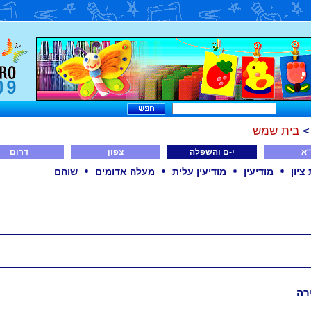
בית שמש
'א
י-ם והשפלה
צפון
דרום
יון
מודיעין
מודיעין עלית
מעלה אדומים
שוהם
רה