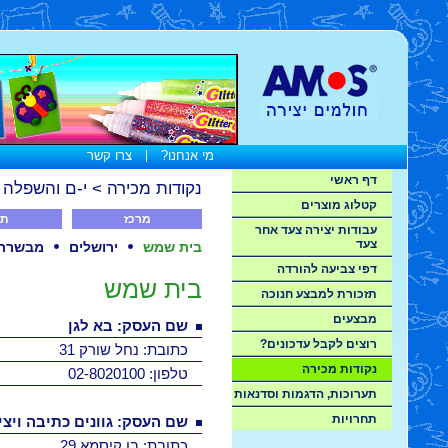
מי אנחנו?
|
צרו קשר
דף ראשי
נקודות מכירה
>
י-ם והשפלה
>
קטלוג מוצרים
מרכז
ת'
עבודות יצירה צעד אחר
צעד
בית שמש
ירושלים
מבשרת צ
דפי צביעה להורדה
בית שמש
תזכורת למבצע חנוכה
מבצעים
שם העסק: בא לגן
רוצים לקבל עדכונים?
כתובת: נחל שורק 31
נקודות מכירה
טלפון: 02-8020100
תערוכות, הדגמות וסדנאות
תחרויות
שם העסק: גוונים כתיבה ויצי
כתובת: בן קיסמא 29